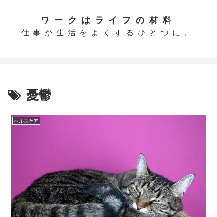
ワークはライフの材料
仕事が生活をよくするひとつに。
憂鬱
ヘルスケア