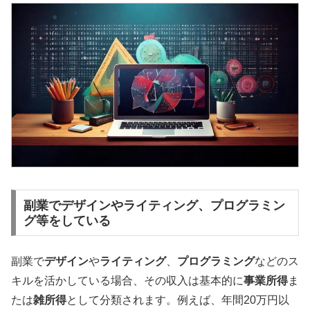
副業でデザインやライティング、プログラミン
グ等をしている
副業で
デザイン
や
ライティング
、
プログラミング
などのス
キルを活かしている場合、その収入は基本的に
事業所得
ま
たは
雑所得
として分類されます。例えば、年間20万円以