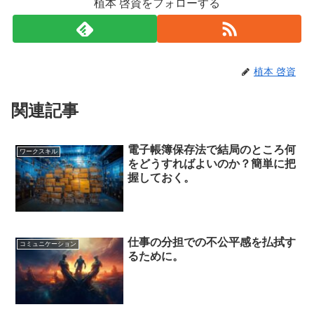
植本 啓資をフォローする
植本 啓資
関連記事
電子帳簿保存法で結局のところ何
ワークスキル
をどうすればよいのか？簡単に把
握しておく。
仕事の分担での不公平感を払拭す
コミュニケーション
るために。